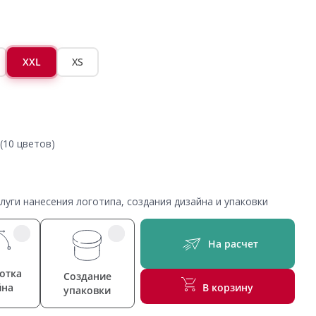
XXL
XS
(10 цветов)
уги нанесения логотипа, создания дизайна и упаковки
На расчет
отка
Создание
йна
В корзину
упаковки