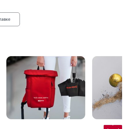
тавке