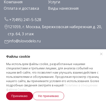
Компания
Услуги
Оплата и доставка
Виды нанесения
+7(495) 241-5-528
121059, г. Москва, Бережковская набережная д. 20,
стр. 64, 3 этаж
info@slovodelo.ru
Заказать звонок
Файлы cookie
Мы используем файлы cookie, разработанные нашими
Подписаться на рассылку
специалистами и третьими лицами, для анализа событий на
нашем веб-сайте, что позволяет нам улучшать взаимодействие с
пользователями и обслуживание. Продолжая просмотр страниц
нашего сайта, вы принимаете условия его использования. Более
Клиентское соглашение
подробные сведения смотрите в нашей
Политике в отношении
Политика конфиденциальности
файлов Cookie
.
Принимаю
Не принимаю
2026 © «Словодело». Все права защищены