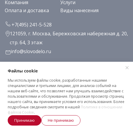
Компания
Услуги
Оплата и доставка
Виды нанесения
+7(495) 241-5-528
121059, г. Москва, Бережковская набережная д. 20,
стр. 64, 3 этаж
info@slovodelo.ru
Заказать звонок
Файлы cookie
Мы используем файлы cookie, разработанные нашими
Подписаться на рассылку
специалистами и третьими лицами, для анализа событий на
нашем веб-сайте, что позволяет нам улучшать взаимодействие с
пользователями и обслуживание. Продолжая просмотр страниц
нашего сайта, вы принимаете условия его использования. Более
Клиентское соглашение
подробные сведения смотрите в нашей
Политике в отношении
Политика конфиденциальности
файлов Cookie
.
Принимаю
Не принимаю
2026 © «Словодело». Все права защищены