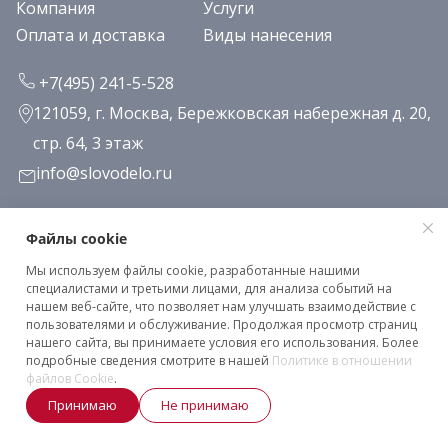
Компания
Услуги
Оплата и доставка
Виды нанесения
+7(495) 241-5-528
121059, г. Москва, Бережковская набережная д. 20,
стр. 64, 3 этаж
info@slovodelo.ru
Заказать звонок
Файлы cookie
Мы используем файлы cookie, разработанные нашими
Подписаться на рассылку
специалистами и третьими лицами, для анализа событий на
нашем веб-сайте, что позволяет нам улучшать взаимодействие с
пользователями и обслуживание. Продолжая просмотр страниц
нашего сайта, вы принимаете условия его использования. Более
Клиентское соглашение
подробные сведения смотрите в нашей
Политике в отношении
Политика конфиденциальности
файлов Cookie
.
Принимаю
Не принимаю
2026 © «Словодело». Все права защищены