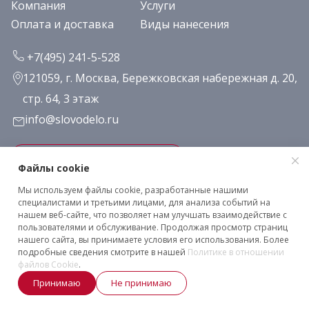
Компания
Услуги
Оплата и доставка
Виды нанесения
+7(495) 241-5-528
121059, г. Москва, Бережковская набережная д. 20,
стр. 64, 3 этаж
info@slovodelo.ru
Заказать звонок
Файлы cookie
Мы используем файлы cookie, разработанные нашими
Подписаться на рассылку
специалистами и третьими лицами, для анализа событий на
нашем веб-сайте, что позволяет нам улучшать взаимодействие с
пользователями и обслуживание. Продолжая просмотр страниц
нашего сайта, вы принимаете условия его использования. Более
Клиентское соглашение
подробные сведения смотрите в нашей
Политике в отношении
Политика конфиденциальности
файлов Cookie
.
2026 © «Словодело». Все права защищены
Принимаю
Не принимаю