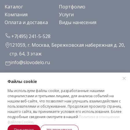
Каталог
Портфолио
Компания
Услуги
Оплата и доставка
Виды нанесения
+7(495) 241-5-528
121059, г. Москва, Бережковская набережная д. 20,
стр. 64, 3 этаж
info@slovodelo.ru
Заказать звонок
Файлы cookie
Мы используем файлы cookie, разработанные нашими
Подписаться на рассылку
специалистами и третьими лицами, для анализа событий на
нашем веб-сайте, что позволяет нам улучшать взаимодействие с
пользователями и обслуживание. Продолжая просмотр страниц
нашего сайта, вы принимаете условия его использования. Более
Клиентское соглашение
подробные сведения смотрите в нашей
Политике в отношении
Политика конфиденциальности
файлов Cookie
.
Принимаю
Не принимаю
2026 © «Словодело». Все права защищены