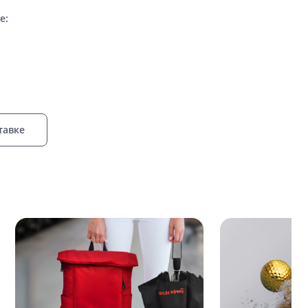
е:
тавке