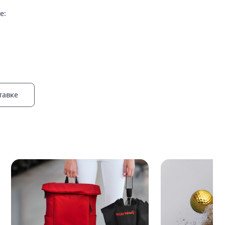
е:
тавке