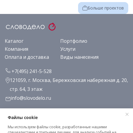
Больше проектов
Каталог
Портфолио
Компания
Услуги
Оплата и доставка
Виды нанесения
+7(495) 241-5-528
121059, г. Москва, Бережковская набережная д. 20,
стр. 64, 3 этаж
info@slovodelo.ru
Заказать звонок
Файлы cookie
Мы используем файлы cookie, разработанные нашими
Подписаться на рассылку
специалистами и третьими лицами, для анализа событий на