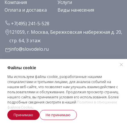
Компания
Услуги
Оплата и доставка
Виды нанесения
+7(495) 241-5-528
121059, г. Москва, Бережковская набережная д. 20,
стр. 64, 3 этаж
info@slovodelo.ru
Заказать звонок
Файлы cookie
Мы используем файлы cookie, разработанные нашими
Подписаться на рассылку
специалистами и третьими лицами, для анализа событий на
нашем веб-сайте, что позволяет нам улучшать взаимодействие с
пользователями и обслуживание. Продолжая просмотр страниц
нашего сайта, вы принимаете условия его использования. Более
Клиентское соглашение
подробные сведения смотрите в нашей
Политике в отношении
Политика конфиденциальности
файлов Cookie
.
Принимаю
Не принимаю
2026 © «Словодело». Все права защищены