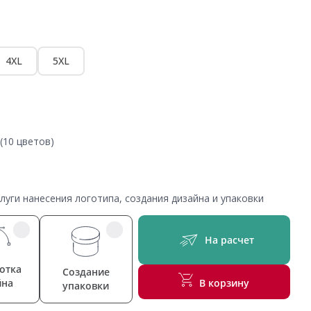
4XL
5XL
(10 цветов)
уги нанесения логотипа, создания дизайна и упаковки
На расчет
отка
Создание
йна
В корзину
упаковки