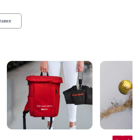
тавке