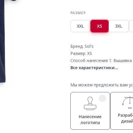
РАЗМЕР
XXL
XS
3XL
Бренд: Sol's
Размер: XS
Способ нанесения 1: Вышивка 
Все характеристики...
Мы можем предложить вам усл
Разраб
Нанесение
диза
логотипа