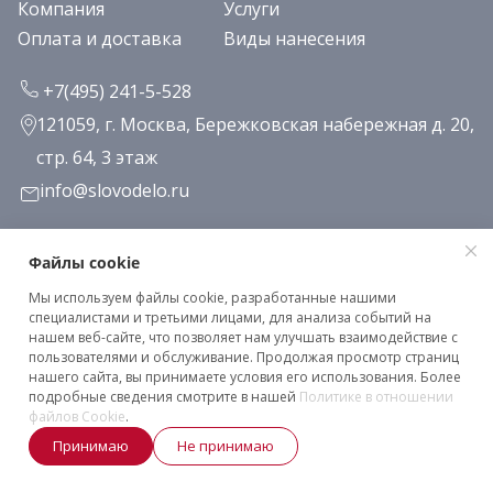
Компания
Услуги
Оплата и доставка
Виды нанесения
+7(495) 241-5-528
121059, г. Москва, Бережковская набережная д. 20,
стр. 64, 3 этаж
info@slovodelo.ru
Заказать звонок
Файлы cookie
Мы используем файлы cookie, разработанные нашими
Подписаться на рассылку
специалистами и третьими лицами, для анализа событий на
нашем веб-сайте, что позволяет нам улучшать взаимодействие с
пользователями и обслуживание. Продолжая просмотр страниц
нашего сайта, вы принимаете условия его использования. Более
Клиентское соглашение
подробные сведения смотрите в нашей
Политике в отношении
Политика конфиденциальности
файлов Cookie
.
Принимаю
Не принимаю
2026 © «Словодело». Все права защищены