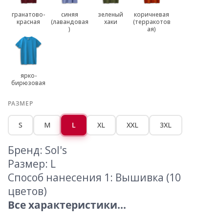
гранатово-
синяя
зеленый
коричневая
красная
(лавандовая
хаки
(терракотов
)
ая)
ярко-
бирюзовая
РАЗМЕР
S
M
L
XL
XXL
3XL
Бренд: Sol's
Размер: L
Способ нанесения 1: Вышивка (10
цветов)
Все характеристики...