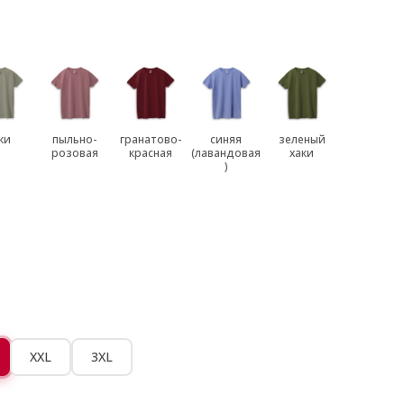
ки
пыльно-
гранатово-
синяя
зеленый
розовая
красная
(лавандовая
хаки
)
XXL
3XL