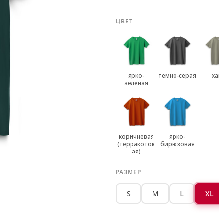
ЦВЕТ
ярко-
темно-серая
ха
зеленая
коричневая
ярко-
(терракотов
бирюзовая
ая)
РАЗМЕР
S
M
L
XL