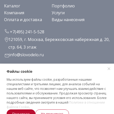
Каталог
Портфолио
Компания
Услуги
Оплата и доставка
Виды нанесения
+7(495) 241-5-528
121059, г. Москва, Бережковская набережная д. 20,
стр. 64, 3 этаж
info@slovodelo.ru
Заказать звонок
Файлы cookie
Мы используем файлы cookie, разработанные нашими
Подписаться на рассылку
специалистами и третьими лицами, для анализа событий на
нашем веб-сайте, что позволяет нам улучшать взаимодействие с
пользователями и обслуживание. Продолжая просмотр страниц
нашего сайта, вы принимаете условия его использования. Более
Клиентское соглашение
подробные сведения смотрите в нашей
Политике в отношении
Политика конфиденциальности
файлов Cookie
.
Принимаю
Не принимаю
2026 © «Словодело». Все права защищены