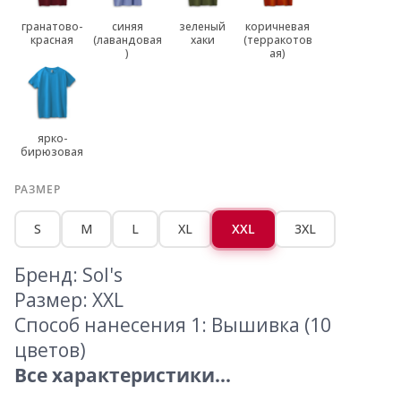
гранатово-
синяя
зеленый
коричневая
красная
(лавандовая
хаки
(терракотов
)
ая)
ярко-
бирюзовая
РАЗМЕР
S
M
L
XL
XXL
3XL
Бренд: Sol's
Размер: XXL
Способ нанесения 1: Вышивка (10
цветов)
Все характеристики...