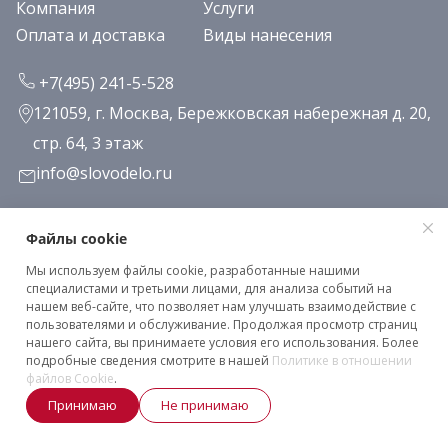
Компания
Услуги
Оплата и доставка
Виды нанесения
+7(495) 241-5-528
121059, г. Москва, Бережковская набережная д. 20,
стр. 64, 3 этаж
info@slovodelo.ru
Заказать звонок
Файлы cookie
Мы используем файлы cookie, разработанные нашими
Подписаться на рассылку
специалистами и третьими лицами, для анализа событий на
нашем веб-сайте, что позволяет нам улучшать взаимодействие с
пользователями и обслуживание. Продолжая просмотр страниц
нашего сайта, вы принимаете условия его использования. Более
Клиентское соглашение
подробные сведения смотрите в нашей
Политике в отношении
Политика конфиденциальности
файлов Cookie
.
Принимаю
Не принимаю
2026 © «Словодело». Все права защищены