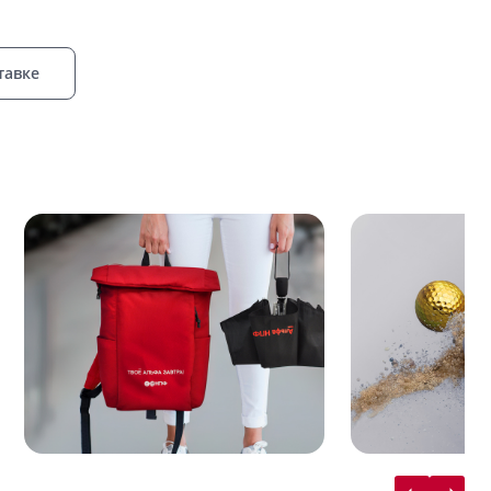
тавке