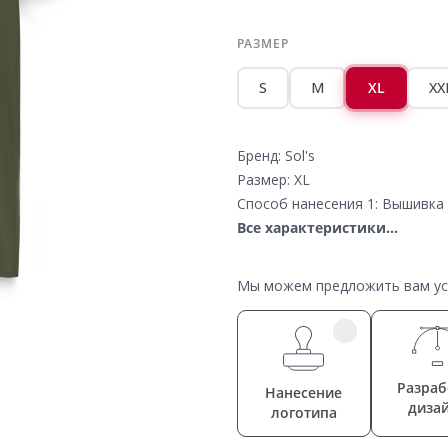
РАЗМЕР
S
M
XL
XX
Бренд: Sol's
Размер: XL
Способ нанесения 1: Вышивка 
Все характеристики...
Мы можем предложить вам усл
Разраб
Нанесение
диза
логотипа