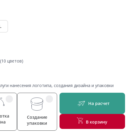
L
(10 цветов)
уги нанесения логотипа, создания дизайна и упаковки
На расчет
отка
Создание
йна
В корзину
упаковки