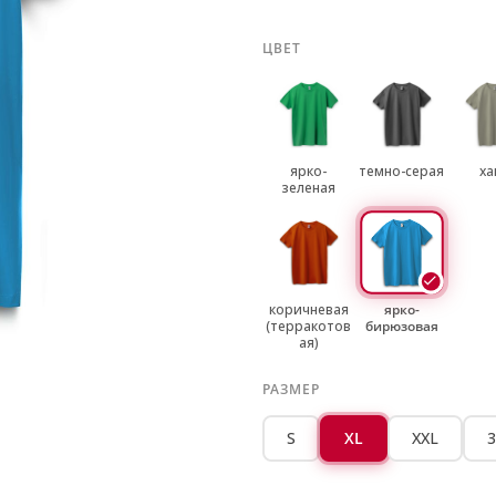
ЦВЕТ
ярко-
темно-серая
ха
зеленая
коричневая
ярко-
(терракотов
бирюзовая
ая)
РАЗМЕР
S
XL
XXL
3