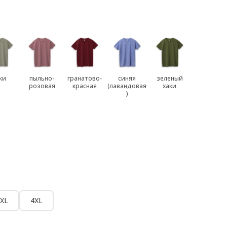
ки
пыльно-
гранатово-
синяя
зеленый
розовая
красная
(лавандовая
хаки
)
XL
4XL