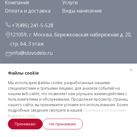
Компания
Услуги
Оплата и доставка
Виды нанесения
+7(495) 241-5-528
121059, г. Москва, Бережковская набережная д. 20,
стр. 64, 3 этаж
info@slovodelo.ru
Заказать звонок
Файлы cookie
Мы используем файлы cookie, разработанные нашими
Подписаться на рассылку
специалистами и третьими лицами, для анализа событий на
нашем веб-сайте, что позволяет нам улучшать взаимодействие с
пользователями и обслуживание. Продолжая просмотр страниц
нашего сайта, вы принимаете условия его использования. Более
Клиентское соглашение
подробные сведения смотрите в нашей
Политике в отношении
Политика конфиденциальности
файлов Cookie
.
Принимаю
Не принимаю
2026 © «Словодело». Все права защищены