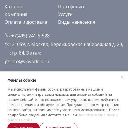
Каталог
Портфолио
Компания
Услуги
Оплата и доставка
Виды нанесения
+7(495) 241-5-528
121059, г. Москва, Бережковская набережная д. 20,
стр. 64, 3 этаж
info@slovodelo.ru
Заказать звонок
Файлы cookie
Мы используем файлы cookie, разработанные нашими
Подписаться на рассылку
специалистами и третьими лицами, для анализа событий на
нашем веб-сайте, что позволяет нам улучшать взаимодействие с
пользователями и обслуживание. Продолжая просмотр страниц
нашего сайта, вы принимаете условия его использования. Более
Клиентское соглашение
подробные сведения смотрите в нашей
Политике в отношении
Политика конфиденциальности
файлов Cookie
.
Принимаю
Не принимаю
2026 © «Словодело». Все права защищены