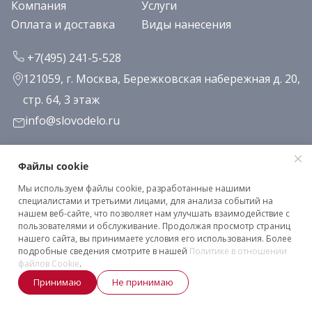
Компания
Услуги
Оплата и доставка
Виды нанесения
+7(495) 241-5-528
121059, г. Москва, Бережковская набережная д. 20,
стр. 64, 3 этаж
info@slovodelo.ru
Заказать звонок
Файлы cookie
Мы используем файлы cookie, разработанные нашими
Подписаться на рассылку
специалистами и третьими лицами, для анализа событий на
нашем веб-сайте, что позволяет нам улучшать взаимодействие с
пользователями и обслуживание. Продолжая просмотр страниц
нашего сайта, вы принимаете условия его использования. Более
Клиентское соглашение
подробные сведения смотрите в нашей
Политике в отношении
Политика конфиденциальности
файлов Cookie
.
Принимаю
Не принимаю
2026 © «Словодело». Все права защищены