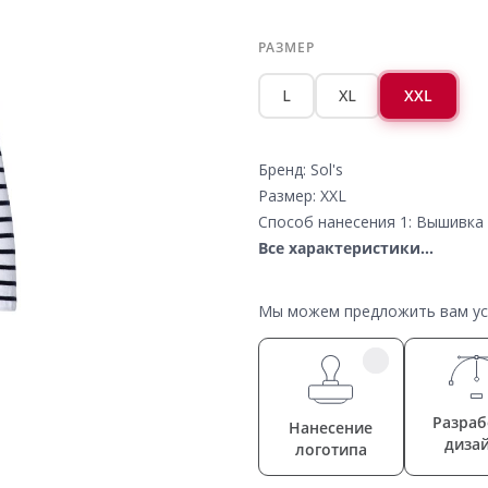
РАЗМЕР
L
XL
XXL
Бренд: Sol's
Размер: XXL
Способ нанесения 1: Вышивка 
Все характеристики...
Мы можем предложить вам усл
Разраб
Нанесение
диза
логотипа