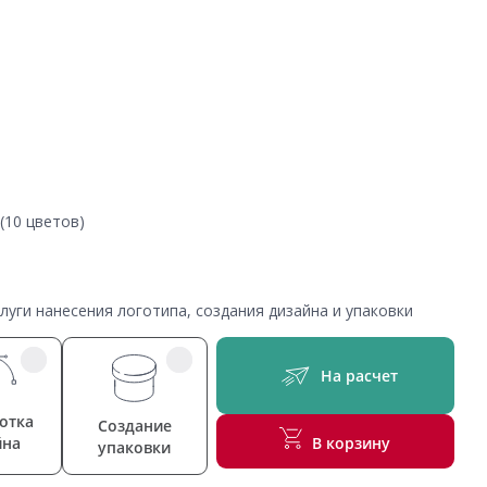
(10 цветов)
уги нанесения логотипа, создания дизайна и упаковки
На расчет
отка
Создание
йна
В корзину
упаковки