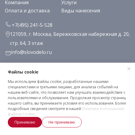
Компания
Услуги
Оплата и доставка
Виды нанесения
+7(495) 241-5-528
121059, г. Москва, Бережковская набережная д. 20,
стр. 64, 3 этаж
info@slovodelo.ru
Заказать звонок
Файлы cookie
Мы используем файлы cookie, разработанные нашими
Подписаться на рассылку
специалистами и третьими лицами, для анализа событий на
нашем веб-сайте, что позволяет нам улучшать взаимодействие с
пользователями и обслуживание. Продолжая просмотр страниц
нашего сайта, вы принимаете условия его использования. Более
Клиентское соглашение
подробные сведения смотрите в нашей
Политике в отношении
Политика конфиденциальности
файлов Cookie
.
Принимаю
Не принимаю
2026 © «Словодело». Все права защищены