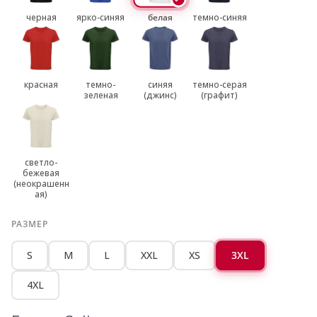
черная
ярко-синяя
белая
темно-синяя
красная
темно-
синяя
темно-серая
зеленая
(джинс)
(графит)
светло-
бежевая
(неокрашенн
ая)
РАЗМЕР
S
M
L
XXL
XS
3XL
4XL