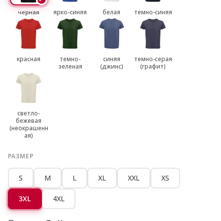
черная
ярко-синяя
белая
темно-синяя
красная
темно-
синяя
темно-серая
зеленая
(джинс)
(графит)
светло-
бежевая
(неокрашенн
ая)
РАЗМЕР
S
M
L
XL
XXL
XS
3XL
4XL