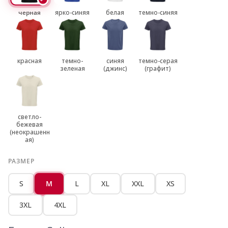
черная
ярко-синяя
белая
темно-синяя
красная
темно-
синяя
темно-серая
зеленая
(джинс)
(графит)
светло-
бежевая
(неокрашенн
ая)
РАЗМЕР
S
M
L
XL
XXL
XS
3XL
4XL