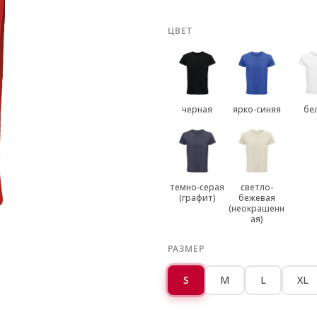
ЦВЕТ
черная
ярко-синяя
бе
темно-серая
светло-
(графит)
бежевая
(неокрашенн
ая)
РАЗМЕР
S
M
L
XL