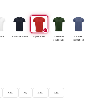
лая
темно-синяя
красная
темно-
синяя
зеленая
(джинс)
XXL
XS
3XL
4XL