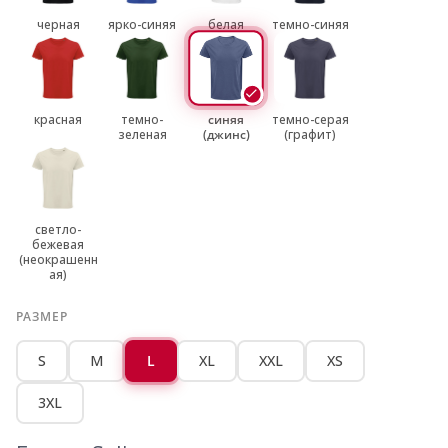
черная
ярко-синяя
белая
темно-синяя
красная
темно-
синяя
темно-серая
зеленая
(джинс)
(графит)
светло-
бежевая
(неокрашенн
ая)
РАЗМЕР
S
M
L
XL
XXL
XS
3XL