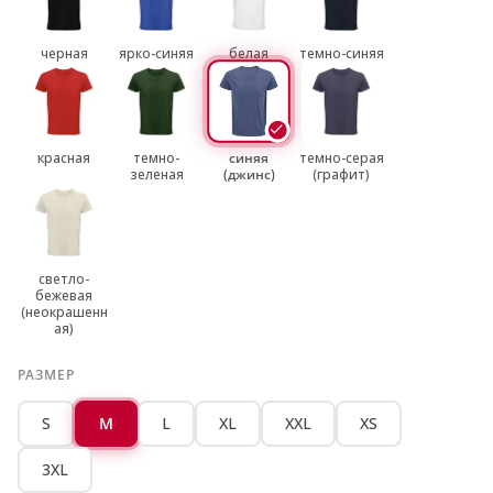
черная
ярко-синяя
белая
темно-синяя
красная
темно-
синяя
темно-серая
зеленая
(джинс)
(графит)
светло-
бежевая
(неокрашенн
ая)
РАЗМЕР
S
M
L
XL
XXL
XS
3XL