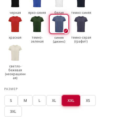
черная
ярко-синяя
белая
темно-синяя
красная
темно-
синяя
темно-серая
зеленая
(джинс)
(графит)
светло-
бежевая
(неокрашенн
ая)
РАЗМЕР
S
M
L
XL
XXL
XS
3XL