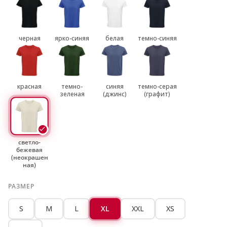
черная
ярко-синяя
белая
темно-синяя
красная
темно-
синяя
темно-серая
зеленая
(джинс)
(графит)
светло-
бежевая
(неокрашен
ная)
РАЗМЕР
S
M
L
XL
XXL
XS