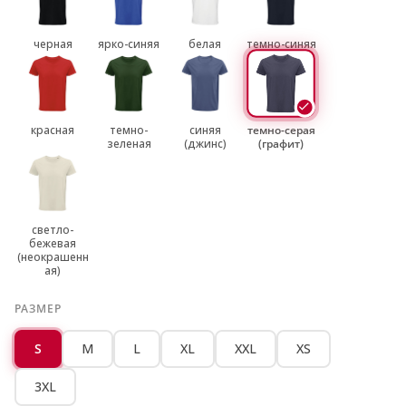
черная
ярко-синяя
белая
темно-синяя
красная
темно-
синяя
темно-серая
зеленая
(джинс)
(графит)
светло-
бежевая
(неокрашенн
ая)
РАЗМЕР
S
M
L
XL
XXL
XS
3XL