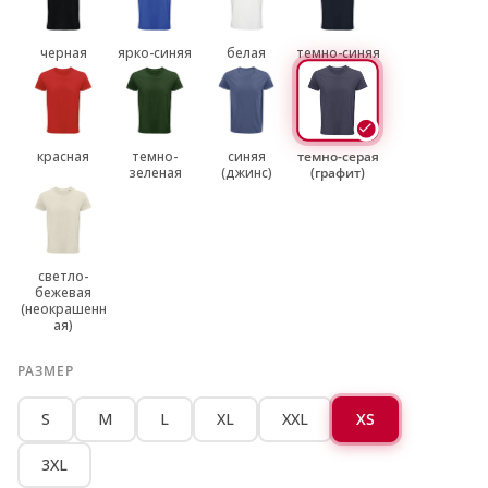
черная
ярко-синяя
белая
темно-синяя
красная
темно-
синяя
темно-серая
зеленая
(джинс)
(графит)
светло-
бежевая
(неокрашенн
ая)
РАЗМЕР
S
M
L
XL
XXL
XS
3XL