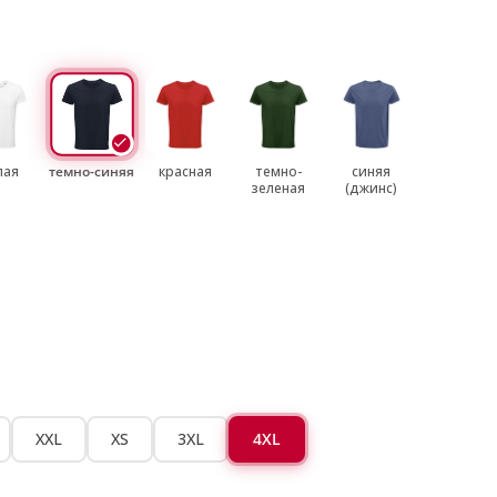
лая
темно-синяя
красная
темно-
синяя
зеленая
(джинс)
XXL
XS
3XL
4XL