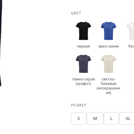
ЦВЕТ
черная
ярко-синяя
бе
темно-серая
светло-
(графит)
бежевая
(неокрашенн
ая)
РАЗМЕР
S
M
L
XL