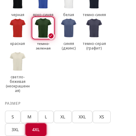
черная
ярко-синяя
белая
темно-синяя
красная
темно-
синяя
темно-серая
зеленая
(джинс)
(графит)
светло-
бежевая
(неокрашенн
ая)
РАЗМЕР
S
M
L
XL
XXL
XS
3XL
4XL