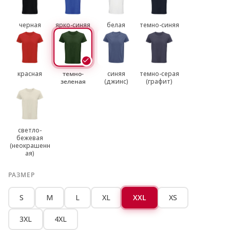
черная
ярко-синяя
белая
темно-синяя
красная
темно-
синяя
темно-серая
зеленая
(джинс)
(графит)
светло-
бежевая
(неокрашенн
ая)
РАЗМЕР
S
M
L
XL
XXL
XS
3XL
4XL