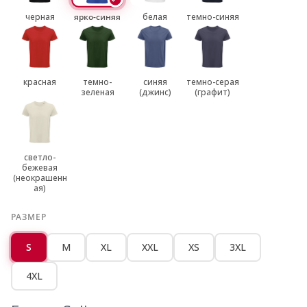
черная
ярко-синяя
белая
темно-синяя
красная
темно-
синяя
темно-серая
зеленая
(джинс)
(графит)
светло-
бежевая
(неокрашенн
ая)
РАЗМЕР
S
M
XL
XXL
XS
3XL
4XL