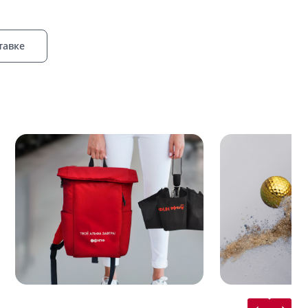
тавке