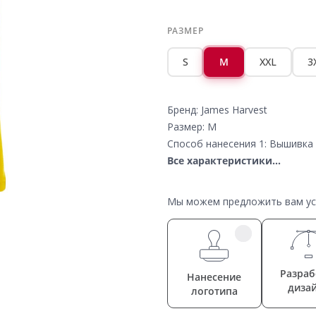
РАЗМЕР
S
M
XXL
3
Бренд: James Harvest
Размер: M
Способ нанесения 1: Вышивка 
Все характеристики...
Мы можем предложить вам усл
Разраб
Нанесение
диза
логотипа