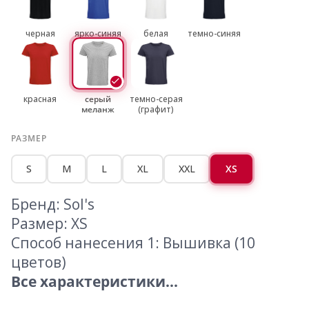
черная
ярко-синяя
белая
темно-синяя
красная
серый
темно-серая
меланж
(графит)
РАЗМЕР
S
M
L
XL
XXL
XS
Бренд: Sol's
Размер: XS
Способ нанесения 1: Вышивка (10
цветов)
Все характеристики...