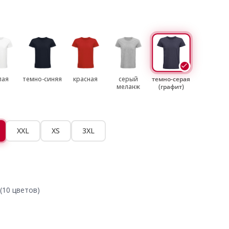
лая
темно-синяя
красная
серый
темно-серая
меланж
(графит)
XXL
XS
3XL
(10 цветов)