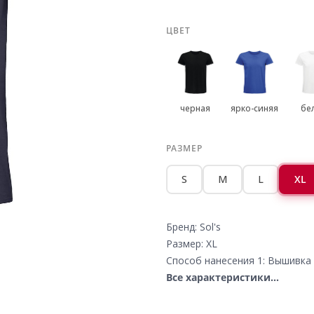
ЦВЕТ
черная
ярко-синяя
бе
РАЗМЕР
S
M
L
XL
Бренд: Sol's
Размер: XL
Способ нанесения 1: Вышивка 
Все характеристики...