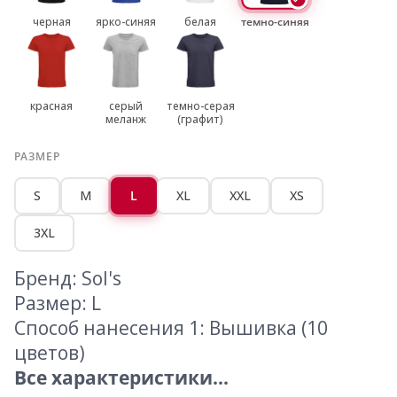
черная
ярко-синяя
белая
темно-синяя
красная
серый
темно-серая
меланж
(графит)
РАЗМЕР
S
M
L
XL
XXL
XS
3XL
Бренд: Sol's
Размер: L
Способ нанесения 1: Вышивка (10
цветов)
Все характеристики...