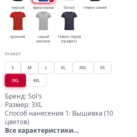
черная
ярко-синяя
белая
темно-синяя
красная
серый
темно-серая
меланж
(графит)
РАЗМЕР
S
M
L
XL
XXL
XS
3XL
4XL
Бренд: Sol's
Размер: 3XL
Способ нанесения 1: Вышивка (10
цветов)
Все характеристики...