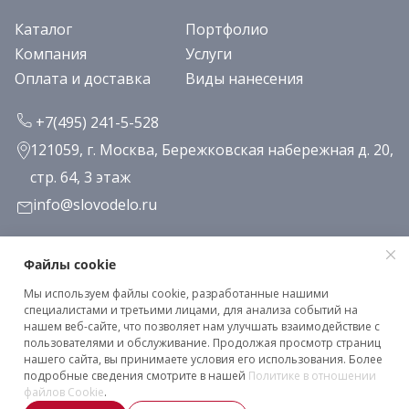
Каталог
Портфолио
Компания
Услуги
Оплата и доставка
Виды нанесения
+7(495) 241-5-528
121059, г. Москва, Бережковская набережная д. 20,
стр. 64, 3 этаж
info@slovodelo.ru
Заказать звонок
Файлы cookie
Мы используем файлы cookie, разработанные нашими
Подписаться на рассылку
специалистами и третьими лицами, для анализа событий на
нашем веб-сайте, что позволяет нам улучшать взаимодействие с
пользователями и обслуживание. Продолжая просмотр страниц
нашего сайта, вы принимаете условия его использования. Более
Клиентское соглашение
подробные сведения смотрите в нашей
Политике в отношении
Политика конфиденциальности
файлов Cookie
.