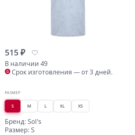
515 ₽
В наличии 49
Срок изготовления — от 3 дней.
РАЗМЕР
S
M
L
XL
XS
Бренд: Sol's
Размер: S