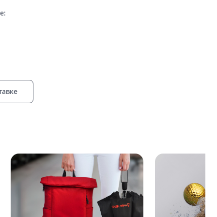
е:
тавке