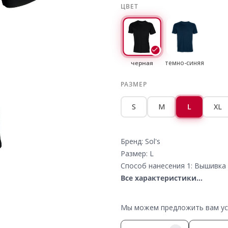
ЦВЕТ
черная
темно-синяя
РАЗМЕР
S
M
L
XL
Бренд: Sol's
Размер: L
Способ нанесения 1: Вышивка 
Все характеристики...
Мы можем предложить вам усл