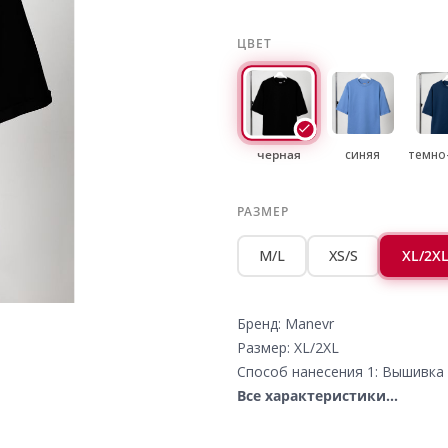
ЦВЕТ
черная
синяя
темно
РАЗМЕР
M/L
XS/S
XL/2X
Бренд: Manevr
Размер: XL/2XL
Способ нанесения 1: Вышивка 
Все характеристики...