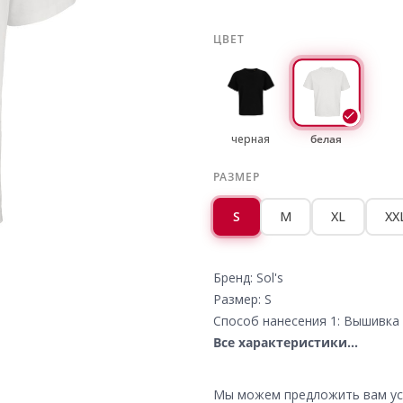
ЦВЕТ
черная
белая
РАЗМЕР
S
M
XL
XX
Бренд: Sol's
Размер: S
Способ нанесения 1: Вышивка 
Все характеристики...
Мы можем предложить вам усл