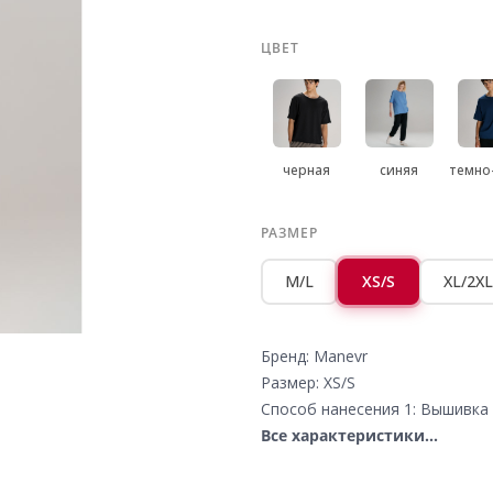
ЦВЕТ
черная
синяя
темно
РАЗМЕР
M/L
XS/S
XL/2XL
Бренд: Manevr
Размер: XS/S
Способ нанесения 1: Вышивка 
Все характеристики...