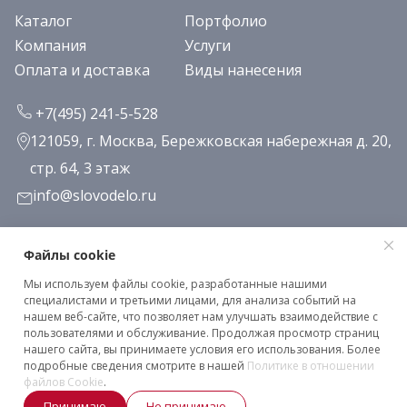
Каталог
Портфолио
Компания
Услуги
Оплата и доставка
Виды нанесения
+7(495) 241-5-528
121059, г. Москва, Бережковская набережная д. 20,
стр. 64, 3 этаж
info@slovodelo.ru
Заказать звонок
Файлы cookie
Мы используем файлы cookie, разработанные нашими
Подписаться на рассылку
специалистами и третьими лицами, для анализа событий на
нашем веб-сайте, что позволяет нам улучшать взаимодействие с
пользователями и обслуживание. Продолжая просмотр страниц
нашего сайта, вы принимаете условия его использования. Более
Клиентское соглашение
подробные сведения смотрите в нашей
Политике в отношении
Политика конфиденциальности
файлов Cookie
.
Принимаю
Не принимаю
2026 © «Словодело». Все права защищены