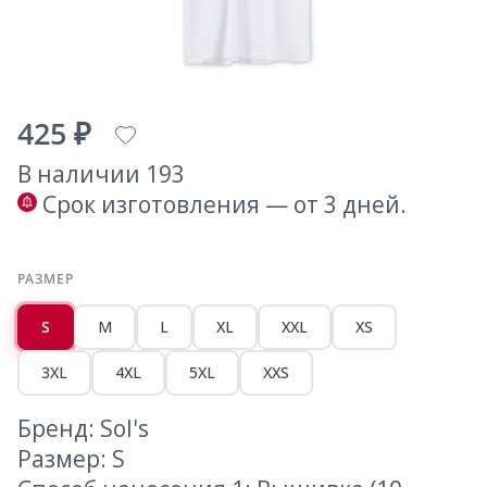
425 ₽
В наличии 193
Срок изготовления — от 3 дней.
РАЗМЕР
S
M
L
XL
XXL
XS
3XL
4XL
5XL
XXS
Бренд: Sol's
Размер: S