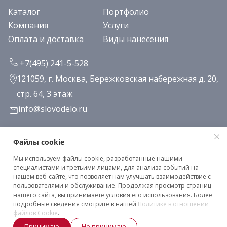
Каталог
Портфолио
Компания
Услуги
Оплата и доставка
Виды нанесения
+7(495) 241-5-528
121059, г. Москва, Бережковская набережная д. 20,
стр. 64, 3 этаж
info@slovodelo.ru
Заказать звонок
Файлы cookie
Мы используем файлы cookie, разработанные нашими
Подписаться на рассылку
специалистами и третьими лицами, для анализа событий на
нашем веб-сайте, что позволяет нам улучшать взаимодействие с
пользователями и обслуживание. Продолжая просмотр страниц
нашего сайта, вы принимаете условия его использования. Более
Клиентское соглашение
подробные сведения смотрите в нашей
Политике в отношении
Политика конфиденциальности
файлов Cookie
.
Принимаю
Не принимаю
2026 © «Словодело». Все права защищены