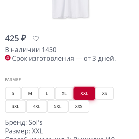
425 ₽
В наличии 1450
Срок изготовления — от 3 дней.
РАЗМЕР
S
M
L
XL
XXL
XS
3XL
4XL
5XL
XXS
Бренд: Sol's
Размер: XXL